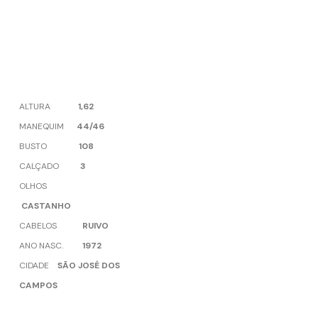
ALTURA
1,62
MANEQUIM
44/46
BUSTO
108
CALÇADO
3
OLHOS
CASTANHO
CABELOS
RUIVO
ANO NASC.
1972
CIDADE
SÃO JOSÉ DOS
CAMPOS