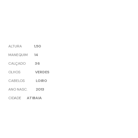
ALTURA
1,50
MANEQUIM
14
CALÇADO
36
OLHOS
VERDES
CABELOS
LOIRO
ANO NASC.
2013
CIDADE
ATIBAIA