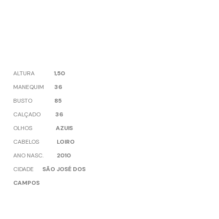
ALTURA
1,50
MANEQUIM
36
BUSTO
85
CALÇADO
36
OLHOS
AZUIS
CABELOS
LOIRO
ANO NASC.
2010
CIDADE
SÃO JOSÉ DOS
CAMPOS