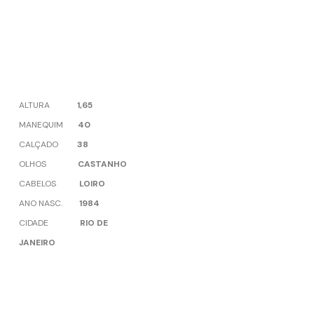
ALTURA
1,65
MANEQUIM
40
CALÇADO
38
OLHOS
CASTANHO
CABELOS
LOIRO
ANO NASC.
1984
CIDADE
RIO DE
JANEIRO