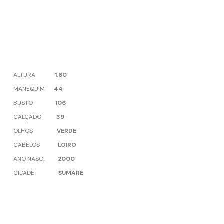
ALTURA
1,60
MANEQUIM
44
BUSTO
106
CALÇADO
39
OLHOS
VERDE
CABELOS
LOIRO
ANO NASC.
2000
CIDADE
SUMARÉ