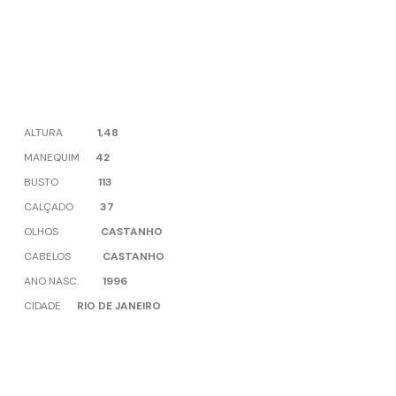
ALTURA
1,48
MANEQUIM
42
BUSTO
113
CALÇADO
37
OLHOS
CASTANHO
CABELOS
CASTANHO
ANO NASC.
1996
CIDADE
RIO DE JANEIRO