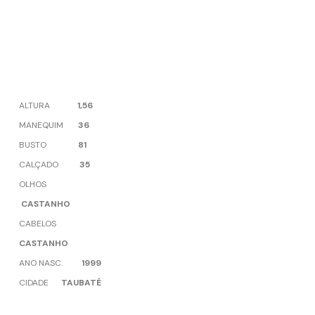
ALTURA
1,56
MANEQUIM
36
BUSTO
81
CALÇADO
35
OLHOS
CASTANHO
CABELOS
CASTANHO
ANO NASC.
1999
CIDADE
TAUBATÉ