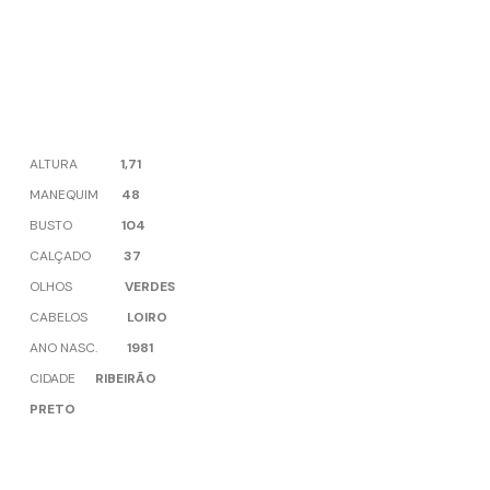
ALTURA
1,71
MANEQUIM
48
BUSTO
104
CALÇADO
37
OLHOS
VERDES
CABELOS
LOIRO
ANO NASC.
1981
CIDADE
RIBEIRÃO
PRETO