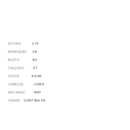
ALTURA
1,73
MANEQUIM
38
BUSTO
90
CALÇADO
37
OLHOS
AZUIS
CABELOS
LOIRO
ANO NASC.
1991
CIDADE
CURITIBA PR