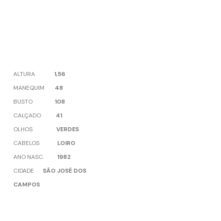
ALTURA
1,56
MANEQUIM
48
BUSTO
108
CALÇADO
41
OLHOS
VERDES
CABELOS
LOIRO
ANO NASC.
1982
CIDADE
SÃO JOSÉ DOS
CAMPOS