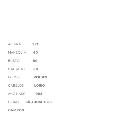
ALTURA
1,71
MANEQUIM
40
BUSTO
99
CALÇADO
38
OLHOS
VERDES
CABELOS
LOIRO
ANO NASC.
1998
CIDADE
SÃO JOSÉ DOS
CAMPOS