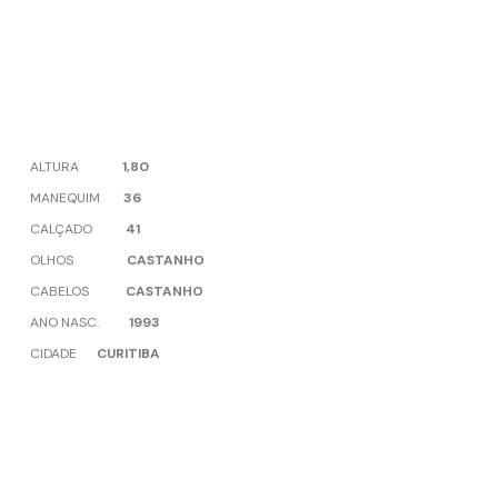
ALTURA
1,80
MANEQUIM
36
CALÇADO
41
OLHOS
CASTANHO
CABELOS
CASTANHO
ANO NASC.
1993
CIDADE
CURITIBA