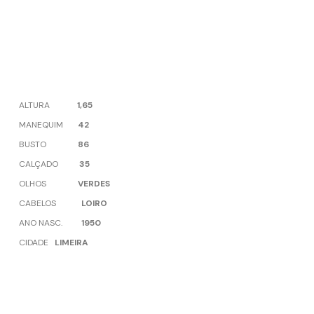
ALTURA
1,65
MANEQUIM
42
BUSTO
86
CALÇADO
35
OLHOS
VERDES
CABELOS
LOIRO
ANO NASC.
1950
CIDADE
LIMEIRA