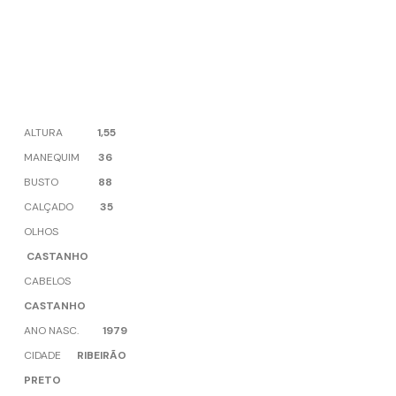
ALTURA
1,55
MANEQUIM
36
BUSTO
88
CALÇADO
35
OLHOS
CASTANHO
CABELOS
CASTANHO
ANO NASC.
1979
CIDADE
RIBEIRÃO
PRETO