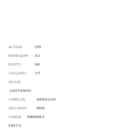
ALTURA
1,55
MANEQUIM
42
BUSTO
96
CALÇADO
37
OLHOS
CASTANHO
CABELOS
GRISALHO
ANO NASC.
1956
CIDADE
RIBEIRÃO
PRETO