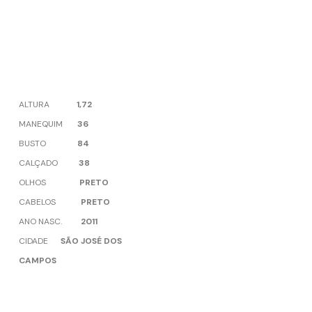
ALTURA
1,72
MANEQUIM
36
BUSTO
84
CALÇADO
38
OLHOS
PRETO
CABELOS
PRETO
ANO NASC.
2011
CIDADE
SÃO JOSÉ DOS
CAMPOS