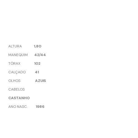
ALTURA
1,80
MANEQUIM
42/44
TÓRAX
102
CALÇADO
41
OLHOS
AZUIS
CABELOS
CASTANHO
ANO NASC.
1986