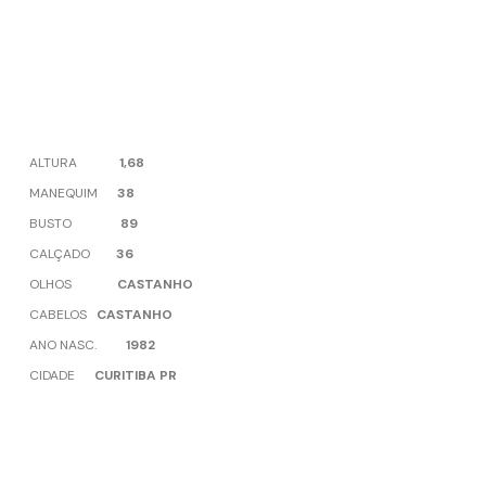
ALTURA
1,68
MANEQUIM
38
BUSTO
89
CALÇADO
36
OLHOS
CASTANHO
CABELOS
CASTANHO
ANO NASC.
1982
CIDADE
CURITIBA PR