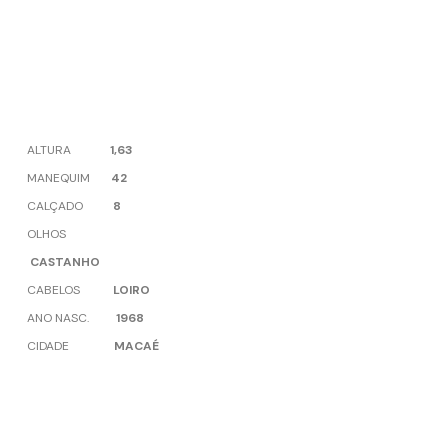
ALTURA
1,63
MANEQUIM
42
CALÇADO
8
OLHOS
CASTANHO
CABELOS
LOIRO
ANO NASC.
1968
CIDADE
MACAÉ