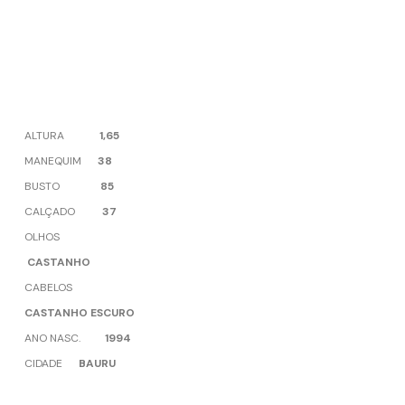
ALTURA
1,65
MANEQUIM
38
BUSTO
85
CALÇADO
37
OLHOS
CASTANHO
CABELOS
CASTANHO ESCURO
ANO NASC.
1994
CIDADE
BAURU