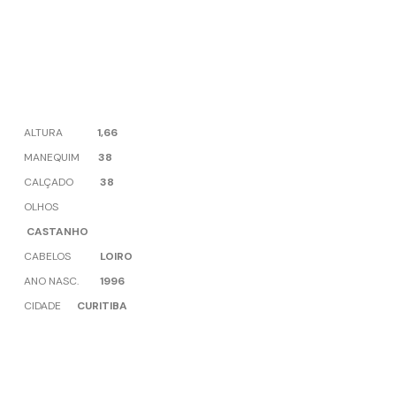
ALTURA
1,66
MANEQUIM
38
CALÇADO
38
OLHOS
CASTANHO
CABELOS
LOIRO
ANO NASC.
1996
CIDADE
CURITIBA