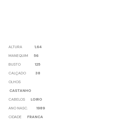
ALTURA
1,64
MANEQUIM
56
BUSTO
125
CALÇADO
38
OLHOS
CASTANHO
CABELOS
LOIRO
ANO NASC.
1989
CIDADE
FRANCA