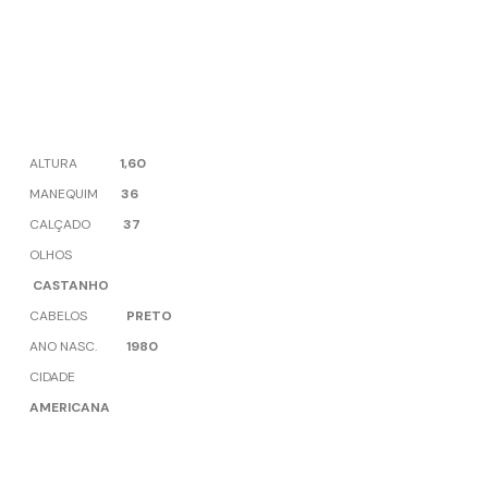
ALTURA
1,60
MANEQUIM
36
CALÇADO
37
OLHOS
CASTANHO
CABELOS
PRETO
ANO NASC.
1980
CIDADE
AMERICANA